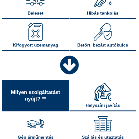
Baleset
Hibás tankolás
Kifogyott üzemanyag
Betört, bezárt autókulcs
Milyen szolgáltatást
nyújt? **
Helyszíni javítás
Gépjárműmentés
Szállás és utaztatás