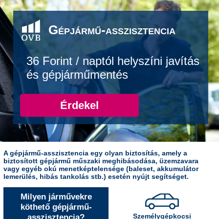
Gépjármű-asszisztencia
36 Forint / naptól helyszíni javítás
és gépjárműmentés
Érdekel
A gépjármű-asszisztencia egy olyan biztosítás, amely a
biztosított gépjármű műszaki meghibásodása, üzemzavara
vagy egyéb okú menetképtelensége (baleset, akkumulátor
lemerülés, hibás tankolás stb.) esetén nyújt segítséget.
Milyen járművekre
köthető gépjármű-
asszisztencia?
Személygépkocsi