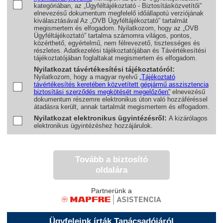
kategóriában, az „Ügyféltájékoztató - Biztosításközvetítői”
elnevezésű dokumentum megfelelő időállapotú verziójának
kiválasztásával Az „OVB Ügyféltájékoztató” tartalmát
megismertem és elfogadom. Nyilatkozom, hogy az „OVB
Ügyféltájékoztató” tartalma számomra világos, pontos,
közérthető, egyértelmű, nem félrevezető, tisztességes és
részletes. Adatkezelési tájékoztatójában és Távértékesítési
tájékoztatójában foglaltakat megismertem és elfogadom.
Nyilatkozat távértékesítési tájékoztatóról:
Nyilatkozom, hogy a magyar nyelvű
„Tájékoztató
távértékesítés keretében közvetített gépjármű asszisztencia
biztosítási szerződés megkötését megelőzően”
elnevezésű
dokumentum részemre elektronikus úton való hozzáféréssel
átadásra került, annak tartalmát megismertem és elfogadom.
Nyilatkozat elektronikus ügyintézésről:
A kizárólagos
elektronikus ügyintézéshez hozzájárulok.
Tovább a biztosító
oldalára
Partnerünk a
Ügyfeleink írták Tanácsadójáról