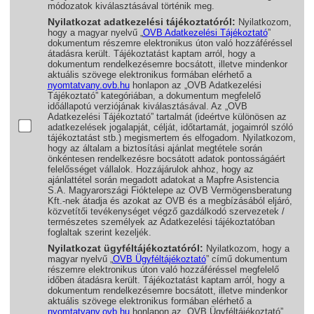
módozatok kiválasztásával történik meg.
Nyilatkozat adatkezelési tájékoztatóról:
Nyilatkozom,
hogy a magyar nyelvű „
OVB Adatkezelési Tájékoztató
”
dokumentum részemre elektronikus úton való hozzáféréssel
átadásra került. Tájékoztatást kaptam arról, hogy a
dokumentum rendelkezésemre bocsátott, illetve mindenkor
aktuális szövege elektronikus formában elérhető a
nyomtatvany.ovb.hu
honlapon az „OVB Adatkezelési
Tájékoztató” kategóriában, a dokumentum megfelelő
időállapotú verziójának kiválasztásával. Az „OVB
Adatkezelési Tájékoztató” tartalmát (ideértve különösen az
adatkezelések jogalapját, célját, időtartamát, jogaimról szóló
tájékoztatást stb.) megismertem és elfogadom. Nyilatkozom,
hogy az általam a biztosítási ajánlat megtétele során
önkéntesen rendelkezésre bocsátott adatok pontosságáért
felelősséget vállalok. Hozzájárulok ahhoz, hogy az
ajánlattétel során megadott adatokat a Mapfre Asistencia
S.A. Magyarországi Fióktelepe az OVB Vermögensberatung
Kft.-nek átadja és azokat az OVB és a megbízásából eljáró,
közvetítői tevékenységet végző gazdálkodó szervezetek /
természetes személyek az Adatkezelési tájékoztatóban
foglaltak szerint kezeljék.
Nyilatkozat ügyféltájékoztatóról:
Nyilatkozom, hogy a
magyar nyelvű „
OVB Ügyféltájékoztató
” című dokumentum
részemre elektronikus úton való hozzáféréssel megfelelő
időben átadásra került. Tájékoztatást kaptam arról, hogy a
dokumentum rendelkezésemre bocsátott, illetve mindenkor
aktuális szövege elektronikus formában elérhető a
nyomtatvany.ovb.hu
honlapon az „OVB Ügyféltájékoztató”