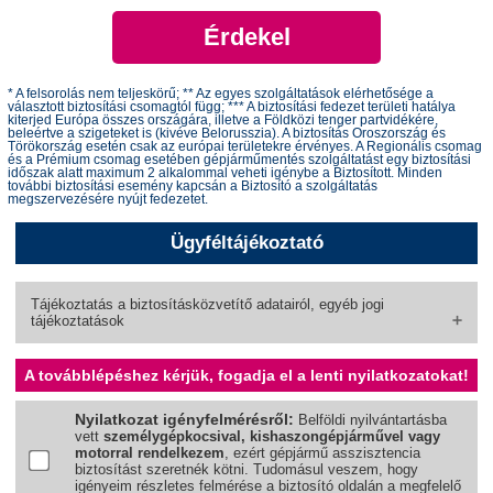
Érdekel
* A felsorolás nem teljeskörű; ** Az egyes szolgáltatások elérhetősége a
választott biztosítási csomagtól függ; *** A biztosítási fedezet területi hatálya
kiterjed Európa összes országára, illetve a Földközi tenger partvidékére,
beleértve a szigeteket is (kivéve Belorusszia). A biztosítás Oroszország és
Törökország esetén csak az európai területekre érvényes. A Regionális csomag
és a Prémium csomag esetében gépjárműmentés szolgáltatást egy biztosítási
időszak alatt maximum 2 alkalommal veheti igénybe a Biztosított. Minden
további biztosítási esemény kapcsán a Biztosító a szolgáltatás
megszervezésére nyújt fedezetet.
Ügyféltájékoztató
Tájékoztatás a biztosításközvetítő adatairól, egyéb jogi
tájékoztatások
A továbblépéshez kérjük, fogadja el a lenti nyilatkozatokat!
Nyilatkozat igényfelmérésről:
Belföldi nyilvántartásba
vett
személygépkocsival, kishaszongépjárművel vagy
motorral rendelkezem
, ezért gépjármű asszisztencia
biztosítást szeretnék kötni. Tudomásul veszem, hogy
igényeim részletes felmérése a biztosító oldalán a megfelelő