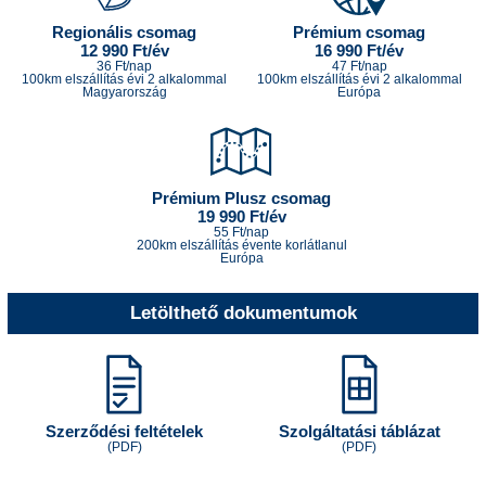
Regionális csomag
Prémium csomag
12 990 Ft/év
16 990 Ft/év
36 Ft/nap
47 Ft/nap
100km elszállítás évi 2 alkalommal
100km elszállítás évi 2 alkalommal
Magyarország
Európa
Prémium Plusz csomag
19 990 Ft/év
55 Ft/nap
200km elszállítás évente korlátlanul
Európa
Letölthető dokumentumok
Szerződési feltételek
Szolgáltatási táblázat
(PDF)
(PDF)