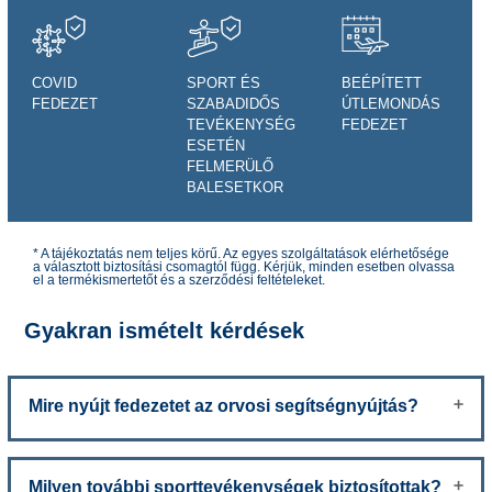
COVID
SPORT ÉS
BEÉPÍTETT
FEDEZET
SZABADIDŐS
ÚTLEMONDÁS
TEVÉKENYSÉG
FEDEZET
ESETÉN
FELMERÜLŐ
BALESETKOR
* A tájékoztatás nem teljes körű. Az egyes szolgáltatások elérhetősége
a választott biztosítási csomagtól függ. Kérjük, minden esetben olvassa
el a termékismertetőt és a szerződési feltételeket.
Gyakran ismételt kérdések
Mire nyújt fedezetet az orvosi segítségnyújtás?
Milyen további sporttevékenységek biztosítottak?