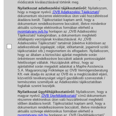
módozatok kiválasztásával történik meg.
Nyilatkozat adatkezelési tájékoztatóról:
Nyilatkozom,
hogy a magyar nyelvű „
OVB Adatkezelési Tájékoztató
”
dokumentum részemre elektronikus úton való hozzáféréssel
átadásra került. Tájékoztatást kaptam arról, hogy a
dokumentum rendelkezésemre bocsátott, illetve mindenkor
aktuális szövege elektronikus formában elérhető a
nyomtatvany.ovb.hu
honlapon az „OVB Adatkezelési
Tájékoztató” kategóriában, a dokumentum megfelelő
időállapotú verziójának kiválasztásával. Az „OVB
Adatkezelési Tájékoztató” tartalmát (ideértve különösen az
adatkezelések jogalapját, célját, időtartamát, jogaimról szóló
tájékoztatást stb.) megismertem és elfogadom. Nyilatkozom,
hogy az általam a biztosítási ajánlat megtétele során
önkéntesen rendelkezésre bocsátott adatok pontosságáért
felelősséget vállalok. Hozzájárulok ahhoz, hogy az
ajánlattétel során megadott adatokat a Mapfre Asistencia
S.A. Magyarországi Fióktelepe az OVB Vermögensberatung
Kft.-nek átadja és azokat az OVB és a megbízásából eljáró,
közvetítői tevékenységet végző gazdálkodó szervezetek /
természetes személyek az Adatkezelési tájékoztatóban
foglaltak szerint kezeljék.
Nyilatkozat ügyféltájékoztatóról:
Nyilatkozom, hogy a
magyar nyelvű „
OVB Ügyféltájékoztató
” című dokumentum
részemre elektronikus úton való hozzáféréssel megfelelő
időben átadásra került. Tájékoztatást kaptam arról, hogy a
dokumentum rendelkezésemre bocsátott, illetve mindenkor
aktuális szövege elektronikus formában elérhető a
nyomtatvany.ovb.hu
honlapon az „OVB Ügyféltájékoztató”