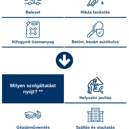
Baleset
Hibás tankolás
Kifogyott üzemanyag
Betört, bezárt autókulcs
Milyen szolgáltatást
nyújt? **
Helyszíni javítás
Gépjárműmentés
Szállás és utaztatás