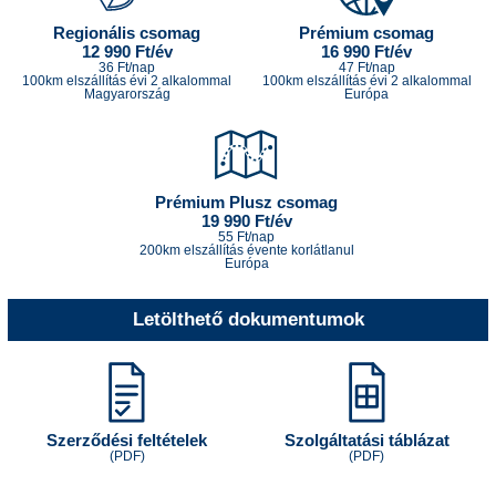
Regionális csomag
Prémium csomag
12 990 Ft/év
16 990 Ft/év
36 Ft/nap
47 Ft/nap
100km elszállítás évi 2 alkalommal
100km elszállítás évi 2 alkalommal
Magyarország
Európa
Prémium Plusz csomag
19 990 Ft/év
55 Ft/nap
200km elszállítás évente korlátlanul
Európa
Letölthető dokumentumok
Szerződési feltételek
Szolgáltatási táblázat
(PDF)
(PDF)