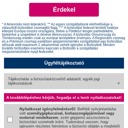
Érdekel
* A felsorolás nem teljeskörű; ** Az egyes szolgáltatások elérhetősége a
választott biztosítási csomagtól függ; *** A biztosítási fedezet területi hatálya
kiterjed Európa összes országára, illetve a Földközi tenger partvidékére,
beleértve a szigeteket is (kivéve Belorusszia). A biztosítás Oroszország és
Törökország esetén csak az európai területekre érvényes. A Regionális csomag
és a Prémium csomag esetében gépjárműmentés szolgáltatást egy biztosítási
időszak alatt maximum 2 alkalommal veheti igénybe a Biztosított. Minden
további biztosítási esemény kapcsán a Biztosító a szolgáltatás
megszervezésére nyújt fedezetet.
Ügyféltájékoztató
Tájékoztatás a biztosításközvetítő adatairól, egyéb jogi
tájékoztatások
A továbblépéshez kérjük, fogadja el a lenti nyilatkozatokat!
Nyilatkozat igényfelmérésről:
Belföldi nyilvántartásba
vett
személygépkocsival, kishaszongépjárművel vagy
motorral rendelkezem
, ezért gépjármű asszisztencia
biztosítást szeretnék kötni. Tudomásul veszem, hogy
igényeim részletes felmérése a biztosító oldalán a megfelelő