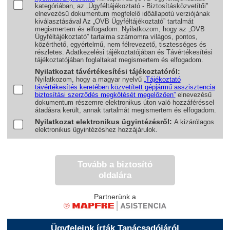
kategóriában, az „Ügyféltájékoztató - Biztosításközvetítői”
elnevezésű dokumentum megfelelő időállapotú verziójának
kiválasztásával Az „OVB Ügyféltájékoztató” tartalmát
megismertem és elfogadom. Nyilatkozom, hogy az „OVB
Ügyféltájékoztató” tartalma számomra világos, pontos,
közérthető, egyértelmű, nem félrevezető, tisztességes és
részletes. Adatkezelési tájékoztatójában és Távértékesítési
tájékoztatójában foglaltakat megismertem és elfogadom.
Nyilatkozat távértékesítési tájékoztatóról:
Nyilatkozom, hogy a magyar nyelvű
„Tájékoztató
távértékesítés keretében közvetített gépjármű asszisztencia
biztosítási szerződés megkötését megelőzően”
elnevezésű
dokumentum részemre elektronikus úton való hozzáféréssel
átadásra került, annak tartalmát megismertem és elfogadom.
Nyilatkozat elektronikus ügyintézésről:
A kizárólagos
elektronikus ügyintézéshez hozzájárulok.
Tovább a biztosító
oldalára
Partnerünk a
Ügyfeleink írták Tanácsadójáról