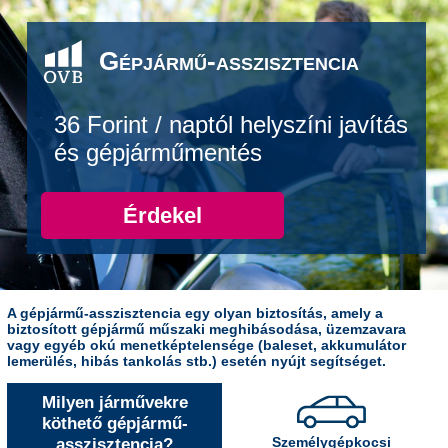
Gépjármű-asszisztencia
36 Forint / naptól helyszíni javítás
és gépjárműmentés
Érdekel
A gépjármű-asszisztencia egy olyan biztosítás, amely a
biztosított gépjármű műszaki meghibásodása, üzemzavara
vagy egyéb okú menetképtelensége (baleset, akkumulátor
lemerülés, hibás tankolás stb.) esetén nyújt segítséget.
Milyen járművekre
köthető gépjármű-
asszisztencia?
Személygépkocsi