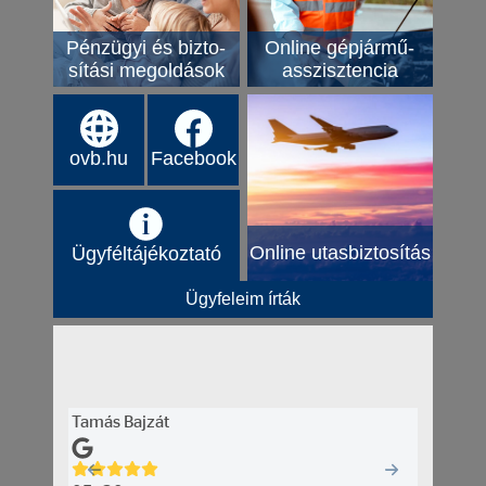
Online gépjármű-
Pénzügyi és bizto-
asszisztencia
sítási megoldások
ovb.hu
Facebook
Online utasbiztosítás
Ügyféltájékoztató
Ügyfeleim írták